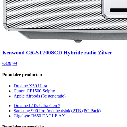
Kenwood CR-ST700SCD Hybride radio Zilver
€329,99
Populaire producten
Dreame X50 Ultra
Canon CP1500 Selphy
Apple Airpods (3e generatie)
Dreame L10s Ultra Gen 2
Samsung 990 Pro (met heatsink) 2TB (PC Pack)
Gigabyte B650 EAGLE AX
Populaire categorieën