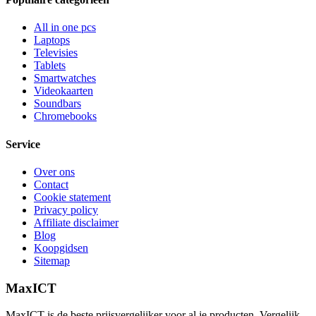
All in one pcs
Laptops
Televisies
Tablets
Smartwatches
Videokaarten
Soundbars
Chromebooks
Service
Over ons
Contact
Cookie statement
Privacy policy
Affiliate disclaimer
Blog
Koopgidsen
Sitemap
MaxICT
MaxICT is de beste prijsvergelijker voor al je producten. Vergelijk