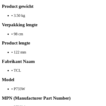
Product gewicht
•
3.50 kg
Verpakking lengte
•
98 cm
Product lengte
•
122 mm
Fabrikant Naam
•
TCL
Model
•
P733W
MPN (Manufacturer Part Number)