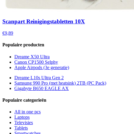
Scanpart Reinigingstabletten 10X
€9,89
Populaire producten
Dreame X50 Ultra
Canon CP1500 Selphy
Apple Airpods (3e generatie)
Dreame L10s Ultra Gen 2
Samsung 990 Pro (met heatsink) 2TB (PC Pack)
Gigabyte B650 EAGLE AX
Populaire categorieën
All in one pcs
Laptops
Televisies
Tablets
Smartwatches