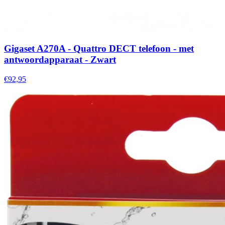
Gigaset A270A - Quattro DECT telefoon - met
antwoordapparaat - Zwart
€92,95