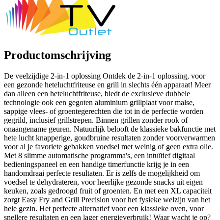
Productomschrijving
De veelzijdige 2-in-1 oplossing Ontdek de 2-in-1 oplossing, voor
een gezonde heteluchtfriteuse en grill in slechts één apparaat! Meer
dan alleen een heteluchtfriteuse, biedt de exclusieve dubbele
technologie ook een gegoten aluminium grillplaat voor malse,
sappige vlees- of groentegerechten die tot in de perfectie worden
gegrild, inclusief grillstrepen. Binnen grillen zonder rook of
onaangename geuren. Natuurlijk belooft de klassieke bakfunctie met
hete lucht knapperige, goudbruine resultaten zonder voorverwarmen
voor al je favoriete gebakken voedsel met weinig of geen extra olie.
Met 8 slimme automatische programma's, een intuïtief digitaal
bedieningspaneel en een handige timerfunctie krijg je in een
handomdraai perfecte resultaten. Er is zelfs de mogelijkheid om
voedsel te dehydrateren, voor heerlijke gezonde snacks uit eigen
keuken, zoals gedroogd fruit of groenten. En met een XL capaciteit
zorgt Easy Fry and Grill Precision voor het fysieke welzijn van het
hele gezin. Het perfecte alternatief voor een klassieke oven, voor
snellere resultaten en een lager energieverbruik! Waar wacht je op?