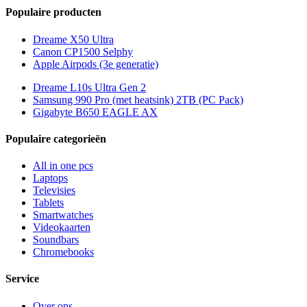
Populaire producten
Dreame X50 Ultra
Canon CP1500 Selphy
Apple Airpods (3e generatie)
Dreame L10s Ultra Gen 2
Samsung 990 Pro (met heatsink) 2TB (PC Pack)
Gigabyte B650 EAGLE AX
Populaire categorieën
All in one pcs
Laptops
Televisies
Tablets
Smartwatches
Videokaarten
Soundbars
Chromebooks
Service
Over ons