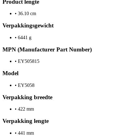
Product lengte
•
36.10 cm
Verpakkingsgewicht
•
6441 g
MPN (Manufacturer Part Number)
•
EY505815
Model
•
EY5058
Verpakking breedte
•
422 mm
Verpakking lengte
•
441 mm