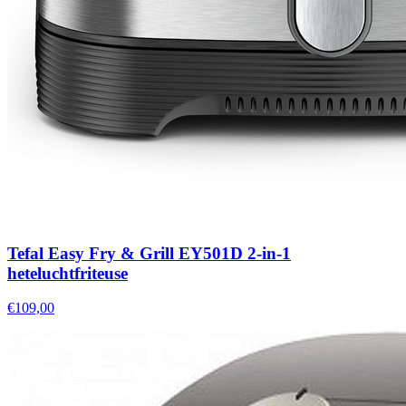
Tefal Easy Fry & Grill EY501D 2-in-1
heteluchtfriteuse
€109,00