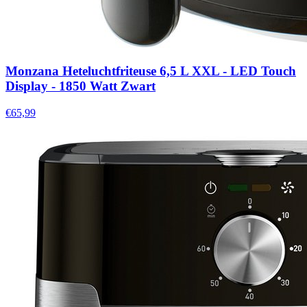
Monzana Heteluchtfriteuse 6,5 L XXL - LED Touch
Display - 1850 Watt Zwart
€65,99