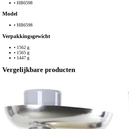
•
HB6598
Model
•
HB6598
Verpakkingsgewicht
•
1562 g
•
1565 g
•
1447 g
Vergelijkbare producten