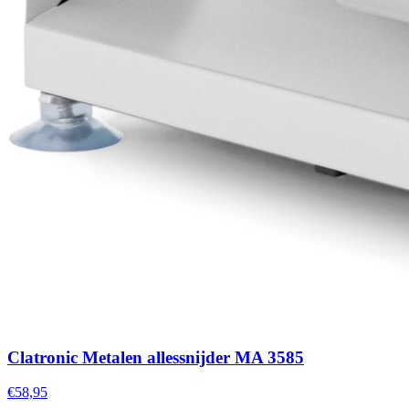
Clatronic Metalen allessnijder MA 3585
€58,95