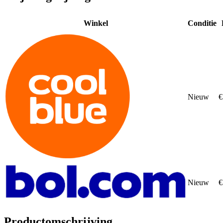
Winkel
Conditie
Nieuw
€
Nieuw
€
Productomschrijving