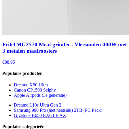
Fritel MG2570 Meat grinder - Vleesmolen 400W met
3 metalen maalroosters
€88,95
Populaire producten
Dreame X50 Ultra
Canon CP1500 Selphy
Apple Airpods (3e generatie)
Dreame L10s Ultra Gen 2
Samsung 990 Pro (met heatsink) 2TB (PC Pack)
Gigabyte B650 EAGLE AX
Populaire categorieën