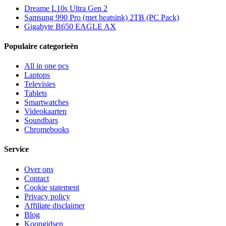
Dreame L10s Ultra Gen 2
Samsung 990 Pro (met heatsink) 2TB (PC Pack)
Gigabyte B650 EAGLE AX
Populaire categorieën
All in one pcs
Laptops
Televisies
Tablets
Smartwatches
Videokaarten
Soundbars
Chromebooks
Service
Over ons
Contact
Cookie statement
Privacy policy
Affiliate disclaimer
Blog
Koopgidsen