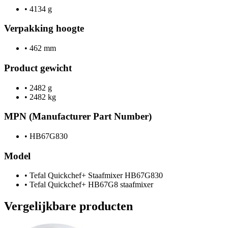
•
4134 g
Verpakking hoogte
•
462 mm
Product gewicht
•
2482 g
•
2482 kg
MPN (Manufacturer Part Number)
•
HB67G830
Model
•
Tefal Quickchef+ Staafmixer HB67G830
•
Tefal Quickchef+ HB67G8 staafmixer
Vergelijkbare producten