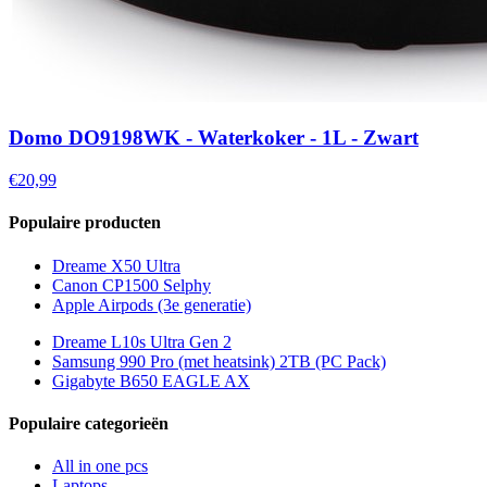
Domo DO9198WK - Waterkoker - 1L - Zwart
€20,99
Populaire producten
Dreame X50 Ultra
Canon CP1500 Selphy
Apple Airpods (3e generatie)
Dreame L10s Ultra Gen 2
Samsung 990 Pro (met heatsink) 2TB (PC Pack)
Gigabyte B650 EAGLE AX
Populaire categorieën
All in one pcs
Laptops