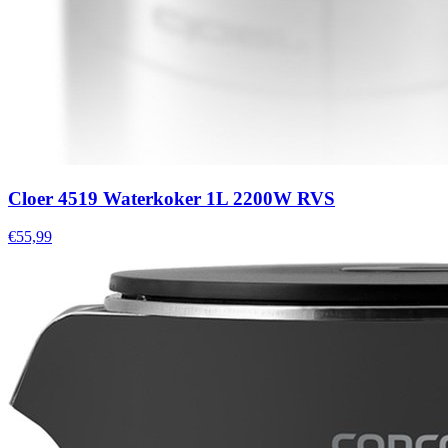
Cloer 4519 Waterkoker 1L 2200W RVS
€55,99