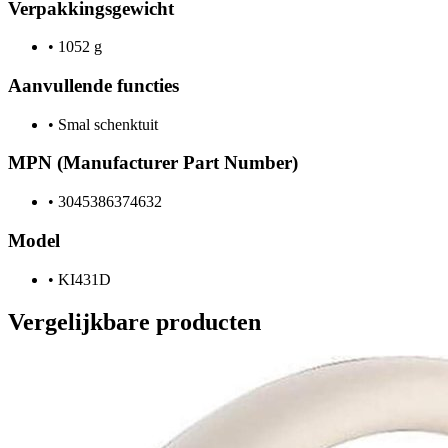
Verpakkingsgewicht
•
1052 g
Aanvullende functies
•
Smal schenktuit
MPN (Manufacturer Part Number)
•
3045386374632
Model
•
KI431D
Vergelijkbare producten