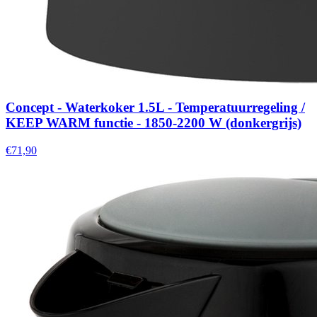
Concept - Waterkoker 1.5L - Temperatuurregeling /
KEEP WARM functie - 1850-2200 W (donkergrijs)
€71,90