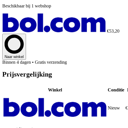
Beschikbaar bij 1 webshop
€53,20
Naar winkel
Binnen 4 dagen
• Gratis verzending
Prijsvergelijking
Winkel
Conditie
Nieuw
€