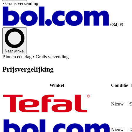
• Gratis verzending
€84,99
Naar winkel
Binnen één dag
• Gratis verzending
Prijsvergelijking
Winkel
Conditie
Nieuw
€
Nieuw
€