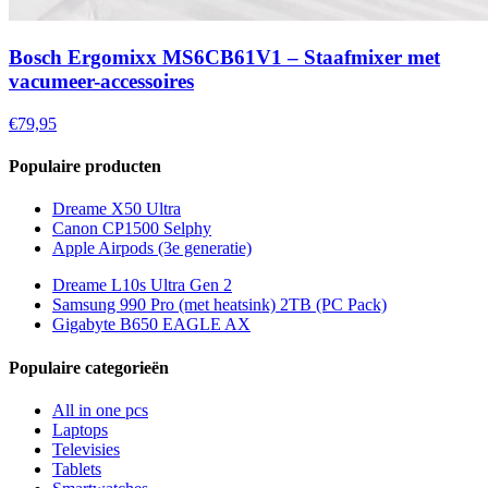
Bosch Ergomixx MS6CB61V1 – Staafmixer met
vacumeer-accessoires
€79,95
Populaire producten
Dreame X50 Ultra
Canon CP1500 Selphy
Apple Airpods (3e generatie)
Dreame L10s Ultra Gen 2
Samsung 990 Pro (met heatsink) 2TB (PC Pack)
Gigabyte B650 EAGLE AX
Populaire categorieën
All in one pcs
Laptops
Televisies
Tablets