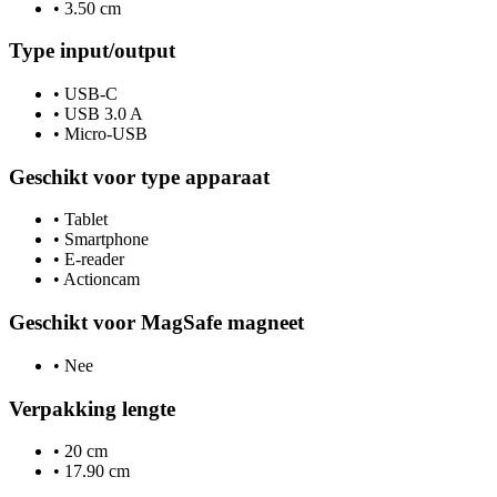
•
3.50 cm
Type input/output
•
USB-C
•
USB 3.0 A
•
Micro-USB
Geschikt voor type apparaat
•
Tablet
•
Smartphone
•
E-reader
•
Actioncam
Geschikt voor MagSafe magneet
•
Nee
Verpakking lengte
•
20 cm
•
17.90 cm