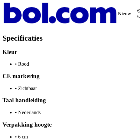
€
Nieuw
€
Specificaties
Kleur
•
Rood
CE markering
•
Zichtbaar
Taal handleiding
•
Nederlands
Verpakking hoogte
•
6 cm