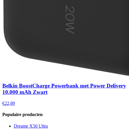
Belkin BoostCharge Powerbank met Power Delivery
10.000 mAh Zwart
€22,89
Populaire producten
Dreame X50 Ultra