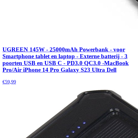
UGREEN 145W - 25000mAh Powerbank - voor
Smartphone tablet en laptop - Externe batterij - 3
poorten USB en USB C - PD3.0 QC3.0 -MacBook
Pro/Air iPhone 14 Pro Galaxy S23 Ultra Dell
€59,99