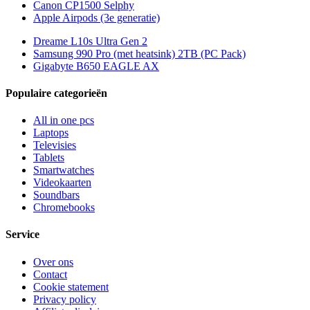
Canon CP1500 Selphy
Apple Airpods (3e generatie)
Dreame L10s Ultra Gen 2
Samsung 990 Pro (met heatsink) 2TB (PC Pack)
Gigabyte B650 EAGLE AX
Populaire categorieën
All in one pcs
Laptops
Televisies
Tablets
Smartwatches
Videokaarten
Soundbars
Chromebooks
Service
Over ons
Contact
Cookie statement
Privacy policy