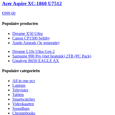
Acer Aspire XC-1860 U7512
€999,00
Populaire producten
Dreame X50 Ultra
Canon CP1500 Selphy
Apple Airpods (3e generatie)
Dreame L10s Ultra Gen 2
Samsung 990 Pro (met heatsink) 2TB (PC Pack)
Gigabyte B650 EAGLE AX
Populaire categorieën
All in one pcs
Laptops
Televisies
Tablets
Smartwatches
Videokaarten
Soundbars
Chromebooks