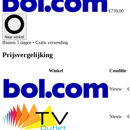
€739,00
Naar winkel
Binnen 5 dagen
• Gratis verzending
Prijsvergelijking
Winkel
Conditie
Nieuw
€
Nieuw
€