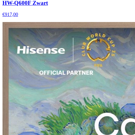
HW-Q600F Zwart
€917,00