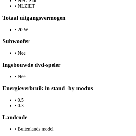
•
NPO Start
•
NLZIET
Totaal uitgangsvermogen
•
20 W
Subwoofer
•
Nee
Ingebouwde dvd-speler
•
Nee
Energieverbruik in stand -by modus
•
0.5
•
0.3
Landcode
•
Buitenlands model