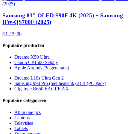
Samsung 83" OLED S90F 4K (2025) + Samsung
HW-QS700F (2025)
€3.279,00
Populaire producten
Dreame X50 Ultra
Canon CP1500 Selphy
Apple Airpods (3e generatie)
Dreame L10s Ultra Gen 2
Samsung 990 Pro (met heatsink) 2TB (PC Pack)
Gigabyte B650 EAGLE AX
Populaire categorieën
All in one pcs
Laptops
Televisies
Tablets
Smartwatches