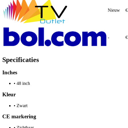
Nieuw
€
-
€
Specificaties
Inches
•
48 inch
Kleur
•
Zwart
CE markering
•
Zichtbaar