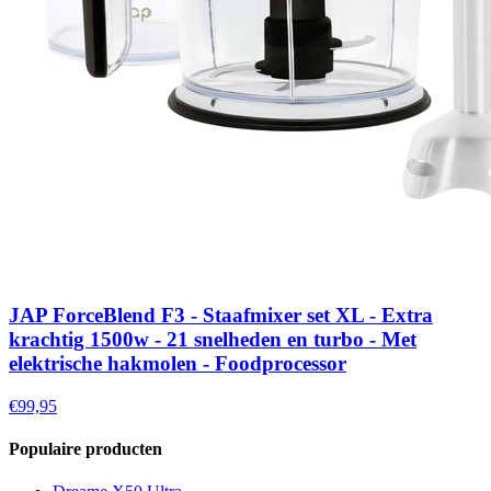
JAP ForceBlend F3 - Staafmixer set XL - Extra
krachtig 1500w - 21 snelheden en turbo - Met
elektrische hakmolen - Foodprocessor
€99,95
Populaire producten