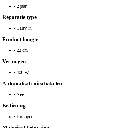
•
2 jaar
Reparatie type
•
Carry-in
Product hoogte
•
22 cm
Vermogen
•
400 W
Automatisch uitschakelen
•
Nee
Bediening
•
Knoppen
Materiaal behuizing