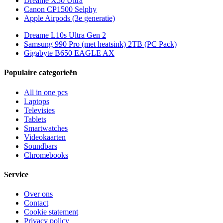
Dreame X50 Ultra
Canon CP1500 Selphy
Apple Airpods (3e generatie)
Dreame L10s Ultra Gen 2
Samsung 990 Pro (met heatsink) 2TB (PC Pack)
Gigabyte B650 EAGLE AX
Populaire categorieën
All in one pcs
Laptops
Televisies
Tablets
Smartwatches
Videokaarten
Soundbars
Chromebooks
Service
Over ons
Contact
Cookie statement
Privacy policy