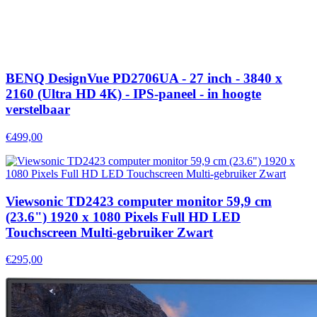
BENQ DesignVue PD2706UA - 27 inch - 3840 x
2160 (Ultra HD 4K) - IPS-paneel - in hoogte
verstelbaar
€499,00
Viewsonic TD2423 computer monitor 59,9 cm
(23.6") 1920 x 1080 Pixels Full HD LED
Touchscreen Multi-gebruiker Zwart
€295,00