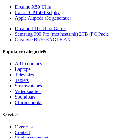
Dreame X50 Ultra
Canon CP1500 Selphy
Apple Airpods (3e generatie)
Dreame L10s Ultra Gen 2
Samsung 990 Pro (met heatsink) 2TB (PC Pack)
Gigabyte B650 EAGLE AX
Populaire categorieën
All in one pcs
Laptops
Televisies
Tablets
Smartwatches
Videokaarten
Soundbars
Chromebooks
Service
Over ons
Contact
Cookie statement