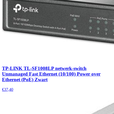
TP-LINK TL-SF1008LP netwerk-switch
Unmanaged Fast Ethernet (10/100) Power over
Ethernet (PoE) Zwart
€37,40