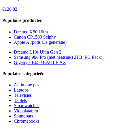
€126,82
Populaire producten
Dreame X50 Ultra
Canon CP1500 Selphy
Apple Airpods (3e generatie)
Dreame L10s Ultra Gen 2
Samsung 990 Pro (met heatsink) 2TB (PC Pack)
Gigabyte B650 EAGLE AX
Populaire categorieën
All in one pcs
Laptops
Televisies
Tablets
Smartwatches
Videokaarten
Soundbars
Chromebooks