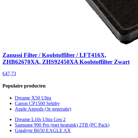
Zanussi Filter / Koolstoffilter / LFT416X,
ZHB62670XA, ZHS92450XA Koolstoffilter Zwart
€47,73
Populaire producten
Dreame X50 Ultra
Canon CP1500 Selphy
Apple Airpods (3e generatie)
Dreame L10s Ultra Gen 2
Samsung 990 Pro (met heatsink) 2TB (PC Pack)
Gigabyte B650 EAGLE AX