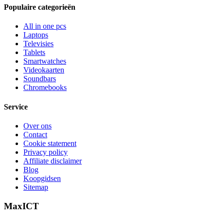
Populaire categorieën
All in one pcs
Laptops
Televisies
Tablets
Smartwatches
Videokaarten
Soundbars
Chromebooks
Service
Over ons
Contact
Cookie statement
Privacy policy
Affiliate disclaimer
Blog
Koopgidsen
Sitemap
MaxICT