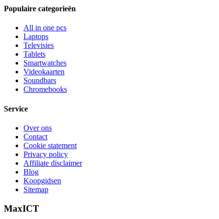
Populaire categorieën
All in one pcs
Laptops
Televisies
Tablets
Smartwatches
Videokaarten
Soundbars
Chromebooks
Service
Over ons
Contact
Cookie statement
Privacy policy
Affiliate disclaimer
Blog
Koopgidsen
Sitemap
MaxICT