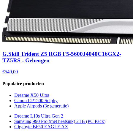
G.Skill Trident Z5 RGB F5-5600J4040C16GX2-
TZ5RS - Geheugen
€549,00
Populaire producten
Dreame X50 Ultra
Canon CP1500 Selphy
Apple Airpods (3e generatie)
Dreame L10s Ultra Gen 2
Samsung 990 Pro (met heatsink) 2TB (PC Pack)
Gigabyte B650 EAGLE AX