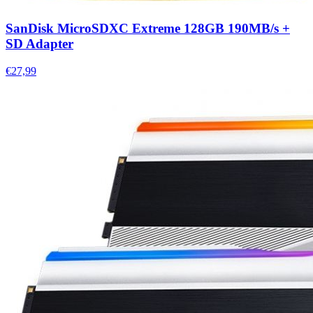
SanDisk MicroSDXC Extreme 128GB 190MB/s +
SD Adapter
€27,99