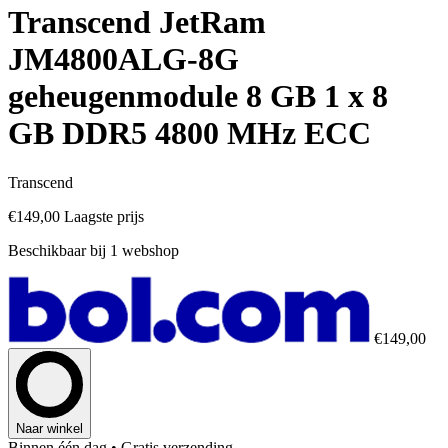
Transcend JetRam
JM4800ALG-8G
geheugenmodule 8 GB 1 x 8
GB DDR5 4800 MHz ECC
Transcend
€149,00
Laagste prijs
Beschikbaar bij 1 webshop
€149,00
Naar winkel
Binnen één dag
• Gratis verzending