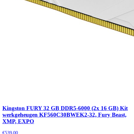
Kingston FURY 32 GB DDR5-6000 (2x 16 GB) Kit
werkgeheugen KF560C30BWEK2-32, Fury Beast,
XMP, EXPO
€539,00