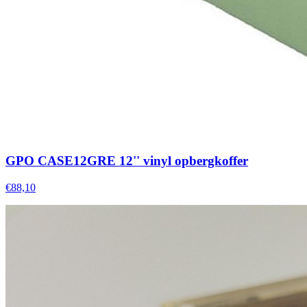
GPO CASE12GRE 12'' vinyl opbergkoffer
€88,10