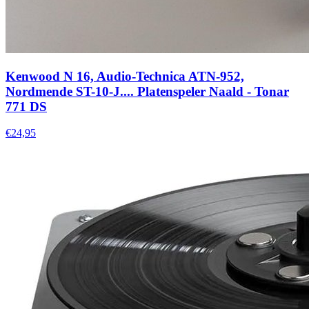
Kenwood N 16, Audio-Technica ATN-952,
Nordmende ST-10-J.... Platenspeler Naald - Tonar
771 DS
€24,95