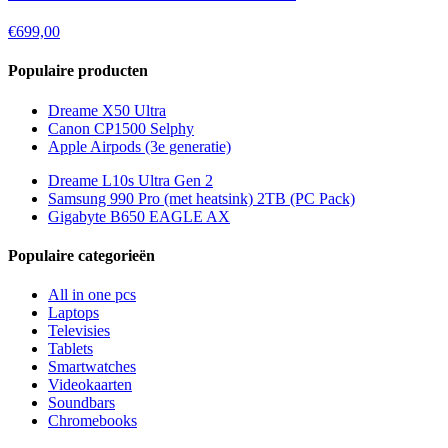
€699,00
Populaire producten
Dreame X50 Ultra
Canon CP1500 Selphy
Apple Airpods (3e generatie)
Dreame L10s Ultra Gen 2
Samsung 990 Pro (met heatsink) 2TB (PC Pack)
Gigabyte B650 EAGLE AX
Populaire categorieën
All in one pcs
Laptops
Televisies
Tablets
Smartwatches
Videokaarten
Soundbars
Chromebooks