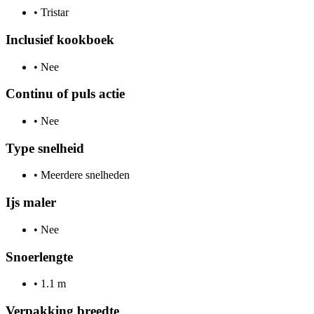
•
Tristar
Inclusief kookboek
•
Nee
Continu of puls actie
•
Nee
Type snelheid
•
Meerdere snelheden
Ijs maler
•
Nee
Snoerlengte
•
1.1 m
Verpakking breedte