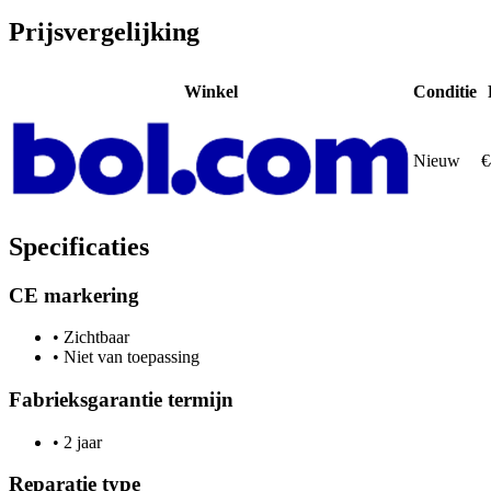
Prijsvergelijking
Winkel
Conditie
Nieuw
€
Specificaties
CE markering
•
Zichtbaar
•
Niet van toepassing
Fabrieksgarantie termijn
•
2 jaar
Reparatie type