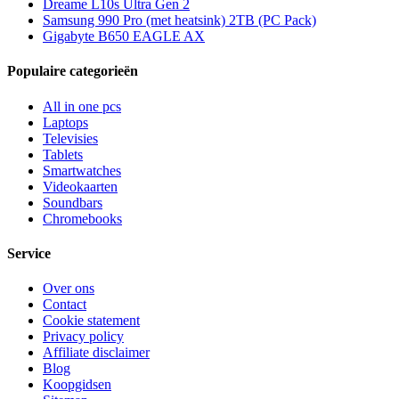
Dreame L10s Ultra Gen 2
Samsung 990 Pro (met heatsink) 2TB (PC Pack)
Gigabyte B650 EAGLE AX
Populaire categorieën
All in one pcs
Laptops
Televisies
Tablets
Smartwatches
Videokaarten
Soundbars
Chromebooks
Service
Over ons
Contact
Cookie statement
Privacy policy
Affiliate disclaimer
Blog
Koopgidsen