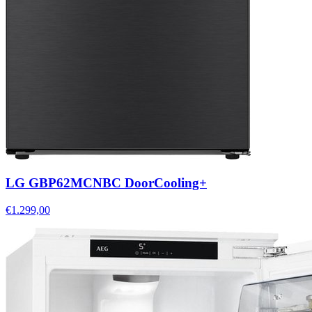
LG GBP62MCNBC DoorCooling+
€1.299,00