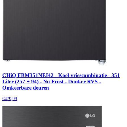
CHiQ FBM351NEI42 - Koel-vriescombinatie - 351
Liter (257 + 94) - No Frost - Donker RVS -
Omkeerbare deuren
€479,99