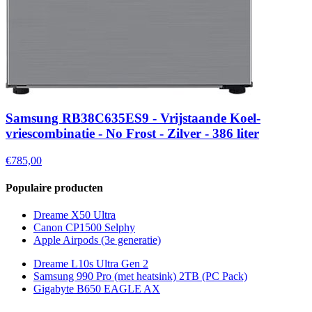
Samsung RB38C635ES9 - Vrijstaande Koel-
vriescombinatie - No Frost - Zilver - 386 liter
€785,00
Populaire producten
Dreame X50 Ultra
Canon CP1500 Selphy
Apple Airpods (3e generatie)
Dreame L10s Ultra Gen 2
Samsung 990 Pro (met heatsink) 2TB (PC Pack)
Gigabyte B650 EAGLE AX