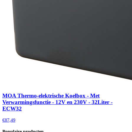
MOA Thermo-elektrische Koelbox - Met
Verwarmingsfunctie - 12V en 230V - 32Liter -
ECW32
€87,49
Populaire producten