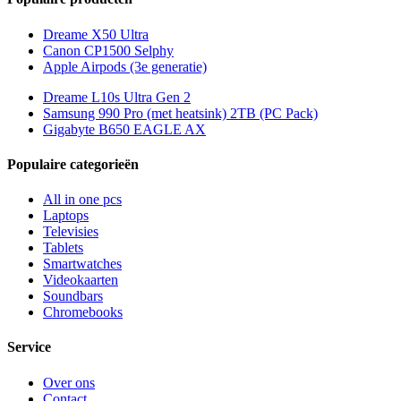
Dreame X50 Ultra
Canon CP1500 Selphy
Apple Airpods (3e generatie)
Dreame L10s Ultra Gen 2
Samsung 990 Pro (met heatsink) 2TB (PC Pack)
Gigabyte B650 EAGLE AX
Populaire categorieën
All in one pcs
Laptops
Televisies
Tablets
Smartwatches
Videokaarten
Soundbars
Chromebooks
Service
Over ons
Contact