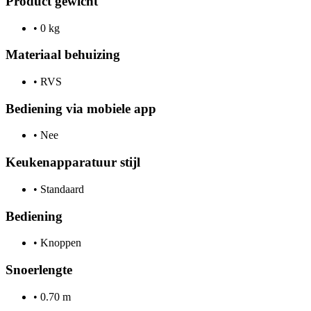
Product gewicht
•
0 kg
Materiaal behuizing
•
RVS
Bediening via mobiele app
•
Nee
Keukenapparatuur stijl
•
Standaard
Bediening
•
Knoppen
Snoerlengte
•
0.70 m