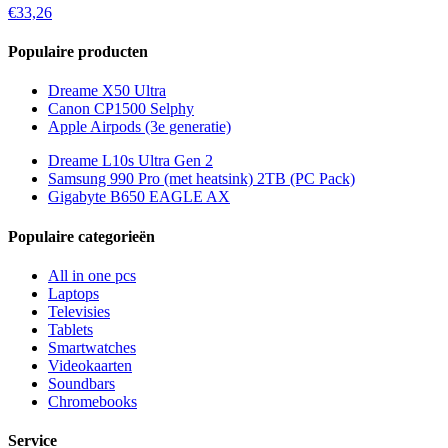
€33,26
Populaire producten
Dreame X50 Ultra
Canon CP1500 Selphy
Apple Airpods (3e generatie)
Dreame L10s Ultra Gen 2
Samsung 990 Pro (met heatsink) 2TB (PC Pack)
Gigabyte B650 EAGLE AX
Populaire categorieën
All in one pcs
Laptops
Televisies
Tablets
Smartwatches
Videokaarten
Soundbars
Chromebooks
Service