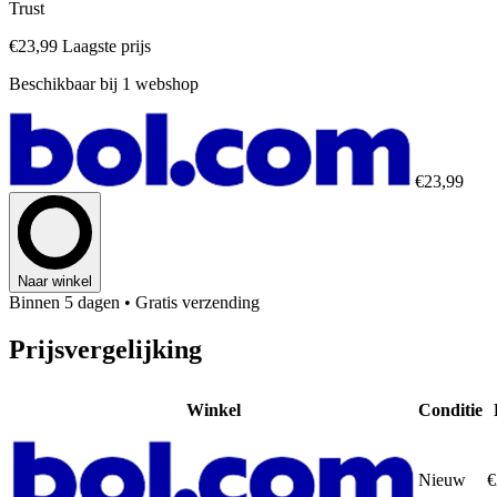
Trust
€23,99
Laagste prijs
Beschikbaar bij 1 webshop
€23,99
Naar winkel
Binnen 5 dagen
• Gratis verzending
Prijsvergelijking
Winkel
Conditie
Nieuw
€