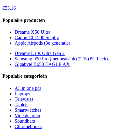
€53,16
Populaire producten
Dreame X50 Ultra
Canon CP1500 Selphy
Apple Airpods (3e generatie)
Dreame L10s Ultra Gen 2
Samsung 990 Pro (met heatsink) 2TB (PC Pack)
Gigabyte B650 EAGLE AX
Populaire categorieën
All in one pcs
Laptops
Televisies
Tablets
Smartwatches
Videokaarten
Soundbars
Chromebooks