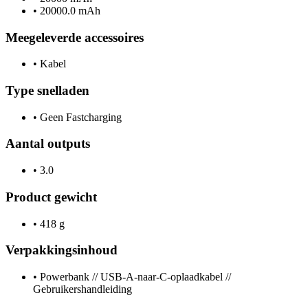
•
20000.0 mAh
Meegeleverde accessoires
•
Kabel
Type snelladen
•
Geen Fastcharging
Aantal outputs
•
3.0
Product gewicht
•
418 g
Verpakkingsinhoud
•
Powerbank // USB-A-naar-C-oplaadkabel //
Gebruikershandleiding