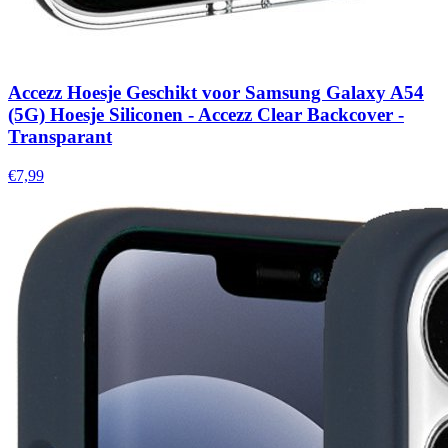
Accezz Hoesje Geschikt voor Samsung Galaxy A54
(5G) Hoesje Siliconen - Accezz Clear Backcover -
Transparant
€7,99