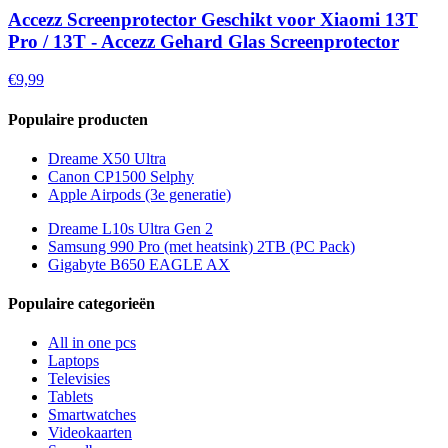
Accezz Screenprotector Geschikt voor Xiaomi 13T
Pro / 13T - Accezz Gehard Glas Screenprotector
€9,99
Populaire producten
Dreame X50 Ultra
Canon CP1500 Selphy
Apple Airpods (3e generatie)
Dreame L10s Ultra Gen 2
Samsung 990 Pro (met heatsink) 2TB (PC Pack)
Gigabyte B650 EAGLE AX
Populaire categorieën
All in one pcs
Laptops
Televisies
Tablets
Smartwatches
Videokaarten