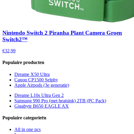
Nintendo Switch 2 Piranha Plant Camera Groen
Switch2™
€32,99
Populaire producten
Dreame X50 Ultra
Canon CP1500 Selphy
Apple Airpods (3e generatie)
Dreame L10s Ultra Gen 2
Samsung 990 Pro (met heatsink) 2TB (PC Pack)
Gigabyte B650 EAGLE AX
Populaire categorieën
All in one pcs