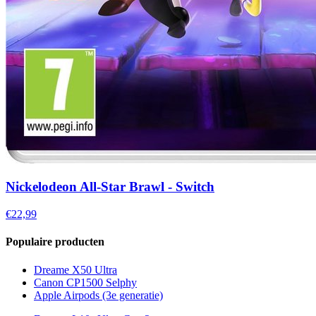
Nickelodeon All-Star Brawl - Switch
€22,99
Populaire producten
Dreame X50 Ultra
Canon CP1500 Selphy
Apple Airpods (3e generatie)