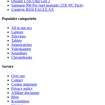
Dreame L10s Ultra Gen 2
Samsung 990 Pro (met heatsink) 2TB (PC Pack)
Gigabyte B650 EAGLE AX
Populaire categorieën
All in one pcs
Laptops
Televisies
Tablets
Smartwatches
Videokaarten
Soundbars
Chromebooks
Service
Over ons
Contact
Cookie statement
Privacy policy
Affiliate disclaimer
Blog
Koopgidsen