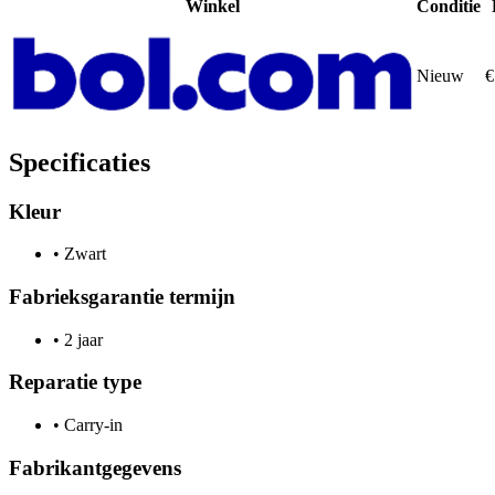
Winkel
Conditie
Nieuw
€
Specificaties
Kleur
•
Zwart
Fabrieksgarantie termijn
•
2 jaar
Reparatie type
•
Carry-in
Fabrikantgegevens