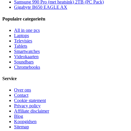
Samsung 990 Pro (met heatsink) 2TB (PC Pack)
Gigabyte B650 EAGLE AX
Populaire categorieën
All in one pcs
Laptops
Televisies
Tablets
Smartwatches
Videokaarten
Soundbars
Chromebooks
Service
Over ons
Contact
Cookie statement
Privacy policy
Affiliate disclaimer
Blog
Koopgidsen
Sitemap