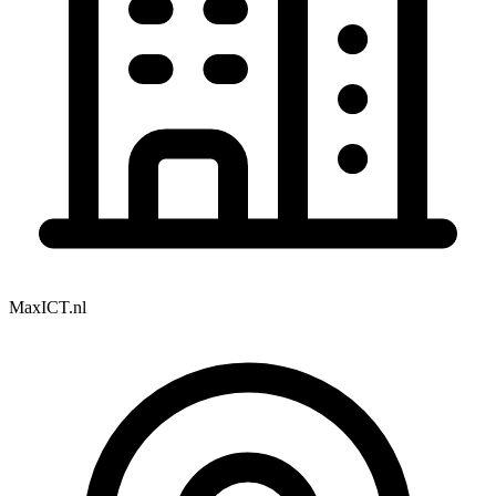
MaxICT.nl