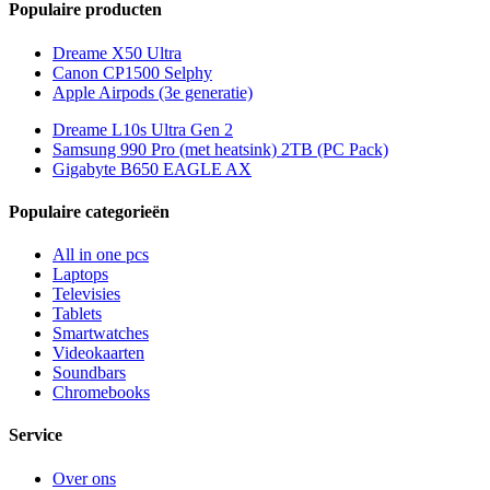
Populaire producten
Dreame X50 Ultra
Canon CP1500 Selphy
Apple Airpods (3e generatie)
Dreame L10s Ultra Gen 2
Samsung 990 Pro (met heatsink) 2TB (PC Pack)
Gigabyte B650 EAGLE AX
Populaire categorieën
All in one pcs
Laptops
Televisies
Tablets
Smartwatches
Videokaarten
Soundbars
Chromebooks
Service
Over ons