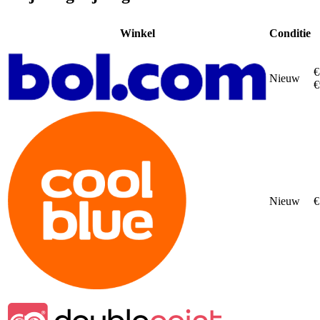
Winkel
Conditie
€
Nieuw
€
Nieuw
€