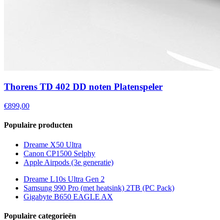
Thorens TD 402 DD noten Platenspeler
€899,00
Populaire producten
Dreame X50 Ultra
Canon CP1500 Selphy
Apple Airpods (3e generatie)
Dreame L10s Ultra Gen 2
Samsung 990 Pro (met heatsink) 2TB (PC Pack)
Gigabyte B650 EAGLE AX
Populaire categorieën