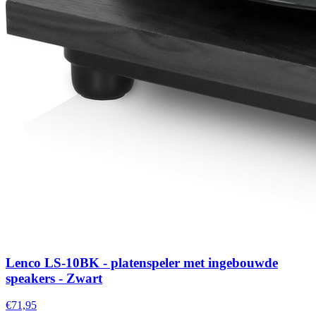
Lenco LS-10BK - platenspeler met ingebouwde
speakers - Zwart
€71,95