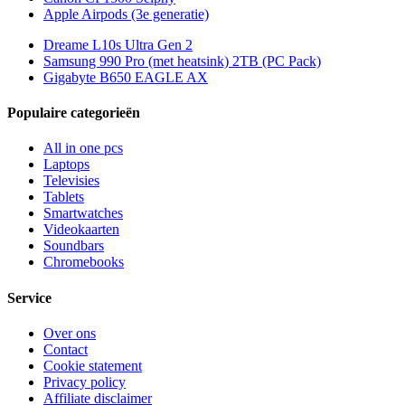
Apple Airpods (3e generatie)
Dreame L10s Ultra Gen 2
Samsung 990 Pro (met heatsink) 2TB (PC Pack)
Gigabyte B650 EAGLE AX
Populaire categorieën
All in one pcs
Laptops
Televisies
Tablets
Smartwatches
Videokaarten
Soundbars
Chromebooks
Service
Over ons
Contact
Cookie statement
Privacy policy
Affiliate disclaimer