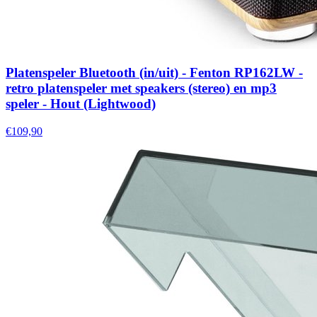
Platenspeler Bluetooth (in/uit) - Fenton RP162LW -
retro platenspeler met speakers (stereo) en mp3
speler - Hout (Lightwood)
€109,90