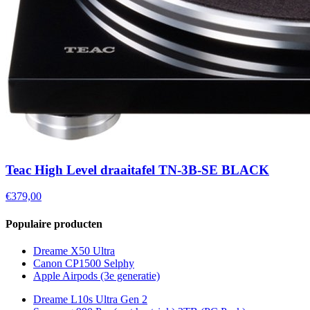
Teac High Level draaitafel TN-3B-SE BLACK
€379,00
Populaire producten
Dreame X50 Ultra
Canon CP1500 Selphy
Apple Airpods (3e generatie)
Dreame L10s Ultra Gen 2