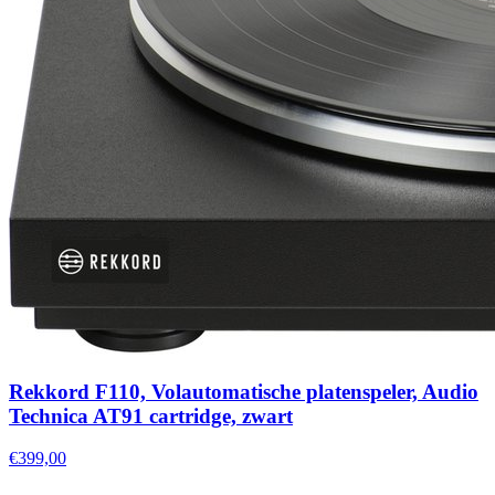
Rekkord F110, Volautomatische platenspeler, Audio
Technica AT91 cartridge, zwart
€399,00