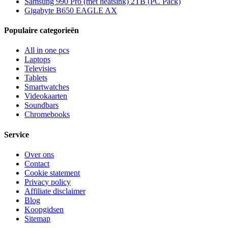
Samsung 990 Pro (met heatsink) 2TB (PC Pack)
Gigabyte B650 EAGLE AX
Populaire categorieën
All in one pcs
Laptops
Televisies
Tablets
Smartwatches
Videokaarten
Soundbars
Chromebooks
Service
Over ons
Contact
Cookie statement
Privacy policy
Affiliate disclaimer
Blog
Koopgidsen
Sitemap