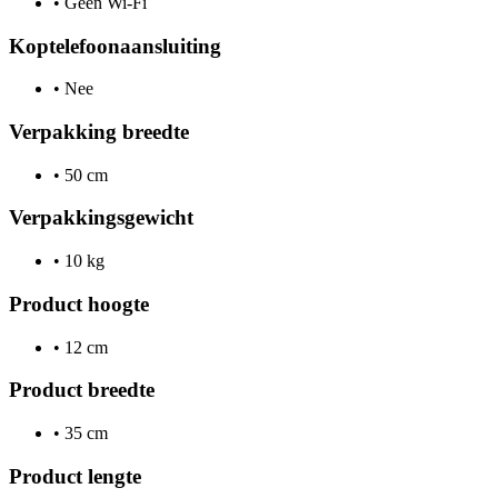
•
Geen Wi-Fi
Koptelefoonaansluiting
•
Nee
Verpakking breedte
•
50 cm
Verpakkingsgewicht
•
10 kg
Product hoogte
•
12 cm
Product breedte
•
35 cm
Product lengte