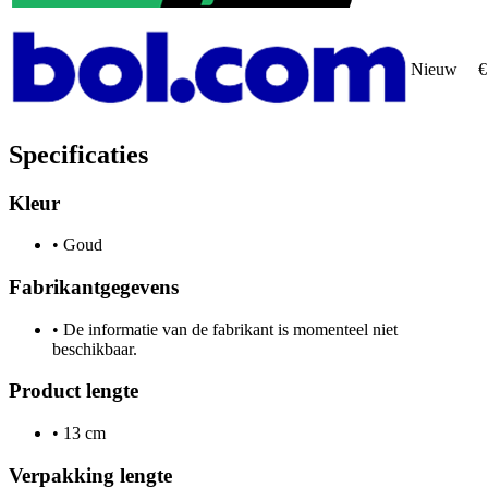
Nieuw
€
Specificaties
Kleur
•
Goud
Fabrikantgegevens
•
De informatie van de fabrikant is momenteel niet
beschikbaar.
Product lengte
•
13 cm
Verpakking lengte