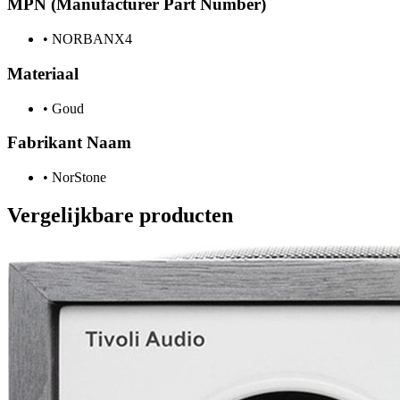
MPN (Manufacturer Part Number)
•
NORBANX4
Materiaal
•
Goud
Fabrikant Naam
•
NorStone
Vergelijkbare producten