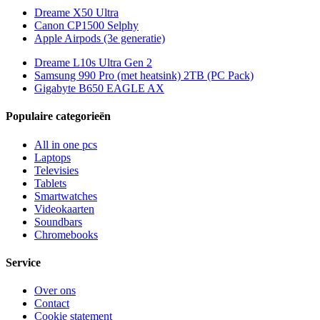
Dreame X50 Ultra
Canon CP1500 Selphy
Apple Airpods (3e generatie)
Dreame L10s Ultra Gen 2
Samsung 990 Pro (met heatsink) 2TB (PC Pack)
Gigabyte B650 EAGLE AX
Populaire categorieën
All in one pcs
Laptops
Televisies
Tablets
Smartwatches
Videokaarten
Soundbars
Chromebooks
Service
Over ons
Contact
Cookie statement