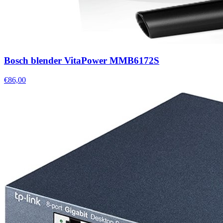
Bosch blender VitaPower MMB6172S
€86,00