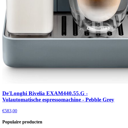
De'Longhi Rivelia EXAM440.55.G -
Volautomatische espressomachine - Pebble Grey
€583,00
Populaire producten