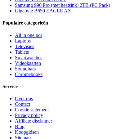
Samsung 990 Pro (met heatsink) 2TB (PC Pack)
Gigabyte B650 EAGLE AX
Populaire categorieën
All in one pcs
Laptops
Televisies
Tablets
Smartwatches
Videokaarten
Soundbars
Chromebooks
Service
Over ons
Contact
Cookie statement
Privacy policy
Affiliate disclaimer
Blog
Koopgidsen
Sitemap