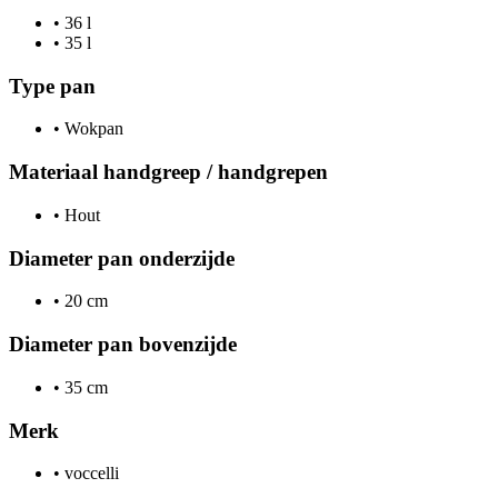
•
36 l
•
35 l
Type pan
•
Wokpan
Materiaal handgreep / handgrepen
•
Hout
Diameter pan onderzijde
•
20 cm
Diameter pan bovenzijde
•
35 cm
Merk
•
voccelli