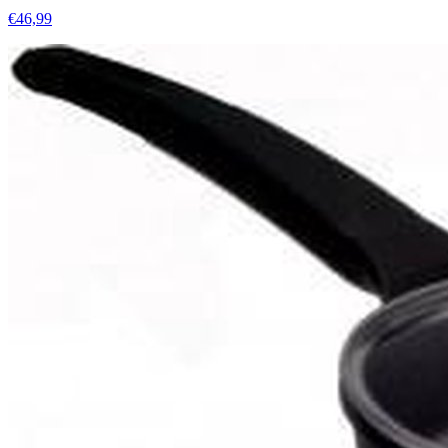
€46,99