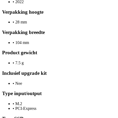
•
2022
Verpakking hoogte
•
28 mm
Verpakking breedte
•
104 mm
Product gewicht
•
7.5 g
Inclusief upgrade kit
•
Nee
Type input/output
•
M.2
•
PCI-Express