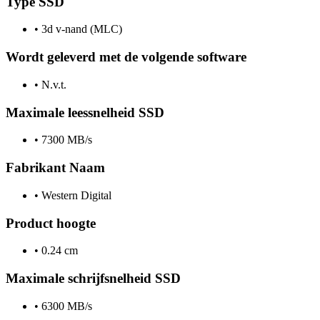
Type SSD
•
3d v-nand (MLC)
Wordt geleverd met de volgende software
•
N.v.t.
Maximale leessnelheid SSD
•
7300 MB/s
Fabrikant Naam
•
Western Digital
Product hoogte
•
0.24 cm
Maximale schrijfsnelheid SSD
•
6300 MB/s