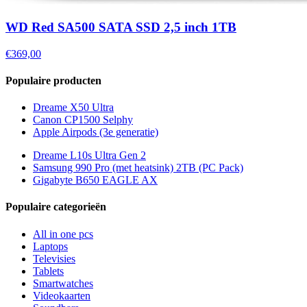
WD Red SA500 SATA SSD 2,5 inch 1TB
€369,00
Populaire producten
Dreame X50 Ultra
Canon CP1500 Selphy
Apple Airpods (3e generatie)
Dreame L10s Ultra Gen 2
Samsung 990 Pro (met heatsink) 2TB (PC Pack)
Gigabyte B650 EAGLE AX
Populaire categorieën
All in one pcs
Laptops
Televisies
Tablets
Smartwatches
Videokaarten