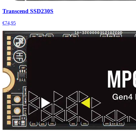
Transcend SSD230S
€74,95