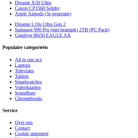
Dreame X50 Ultra
Canon CP1500 Selphy
Apple Airpods (3e generatie)
Dreame L10s Ultra Gen 2
Samsung 990 Pro (met heatsink) 2TB (PC Pack)
Gigabyte B650 EAGLE AX
Populaire categorieën
All in one pcs
Laptops
Televisies
Tablets
Smartwatches
Videokaarten
Soundbars
Chromebooks
Service
Over ons
Contact
Cookie statement