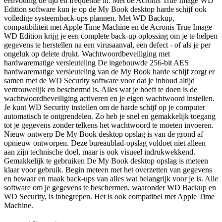
eenvoudig de tijd en frequentie in. Met de Acronis True Image WD
Edition software kun je op de My Book desktop harde schijf ook
volledige systeemback-ups plannen. Met WD Backup,
compatibiliteit met Apple Time Machine en de Acronis True Image
WD Edition krijg je een complete back-up oplossing om je te helpen
gegevens te herstellen na een virusaanval, een defect - of als je per
ongeluk op delete drukt. Wachtwoordbeveiliging met
hardwarematige versleuteling De ingebouwde 256-bit AES
hardwarematige versleuteling van de My Book harde schijf zorgt er
samen met de WD Security software voor dat je inhoud altijd
vertrouwelijk en beschermd is. Alles wat je hoeft te doen is de
wachtwoordbeveiliging activeren en je eigen wachtwoord instellen.
Je kunt WD Security instellen om de harde schijf op je computer
automatisch te ontgrendelen. Zo heb je snel en gemakkelijk toegang
tot je gegevens zonder telkens het wachtwoord te moeten invoeren.
Nieuw ontwerp De My Book desktop opslag is van de grond af
opnieuw ontworpen. Deze bureaublad-opslag voldoet niet alleen
aan zijn technische doel, maar is ook visueel indrukwekkend.
Gemakkelijk te gebruiken De My Book desktop opslag is meteen
klaar voor gebruik. Begin meteen met het overzetten van gegevens
en bewaar en maak back-ups van alles wat belangrijk voor je is. Alle
software om je gegevens te beschermen, waaronder WD Backup en
WD Security, is inbegrepen. Het is ook compatibel met Apple Time
Machine.