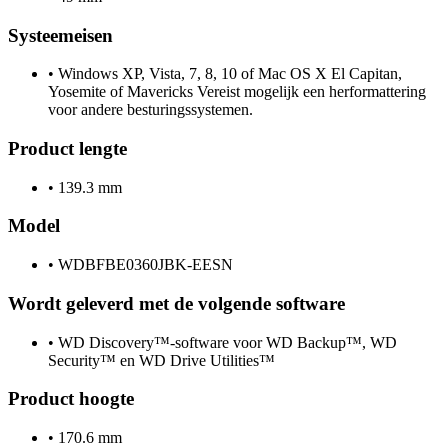
Systeemeisen
•
Windows XP, Vista, 7, 8, 10 of Mac OS X El Capitan,
Yosemite of Mavericks Vereist mogelijk een herformattering
voor andere besturingssystemen.
Product lengte
•
139.3 mm
Model
•
WDBFBE0360JBK-EESN
Wordt geleverd met de volgende software
•
WD Discovery™-software voor WD Backup™, WD
Security™ en WD Drive Utilities™
Product hoogte
•
170.6 mm