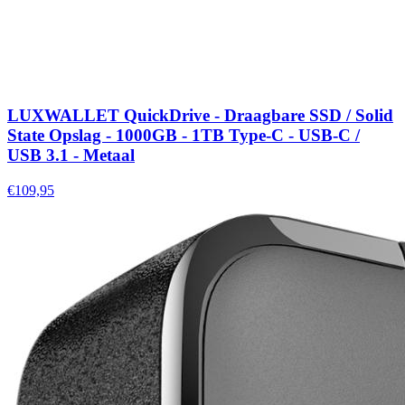
LUXWALLET QuickDrive - Draagbare SSD / Solid
State Opslag - 1000GB - 1TB Type-C - USB-C /
USB 3.1 - Metaal
€109,95