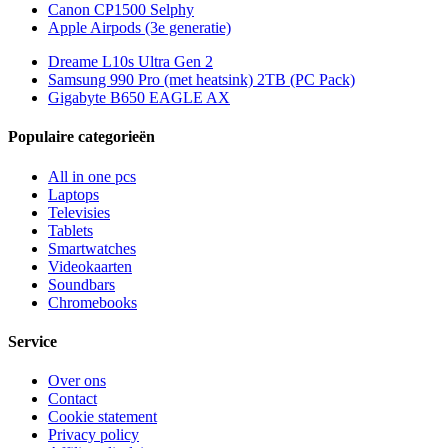
Canon CP1500 Selphy
Apple Airpods (3e generatie)
Dreame L10s Ultra Gen 2
Samsung 990 Pro (met heatsink) 2TB (PC Pack)
Gigabyte B650 EAGLE AX
Populaire categorieën
All in one pcs
Laptops
Televisies
Tablets
Smartwatches
Videokaarten
Soundbars
Chromebooks
Service
Over ons
Contact
Cookie statement
Privacy policy