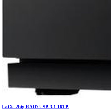
LaCie 2big RAID USB 3.1 16TB