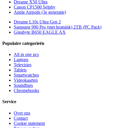
Dreame X50 Ultra
Canon CP1500 Selphy
Apple Airpods (3e generatie)
Dreame L10s Ultra Gen 2
Samsung 990 Pro (met heatsink) 2TB (PC Pack)
Gigabyte B650 EAGLE AX
Populaire categorieën
All in one pcs
Laptops
Televisies
Tablets
Smartwatches
Videokaarten
Soundbars
Chromebooks
Service
Over ons
Contact
Cookie statement