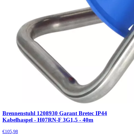
Brennenstuhl 1208930 Garant Bretec IP44
Kabelhaspel - H07RN-F 3G1,5 - 40m
€105,98