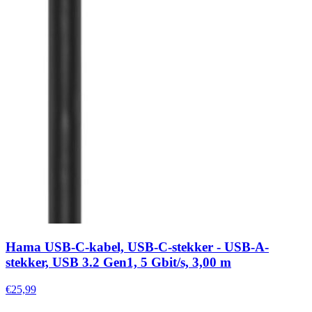
Hama USB-C-kabel, USB-C-stekker - USB-A-
stekker, USB 3.2 Gen1, 5 Gbit/s, 3,00 m
€25,99