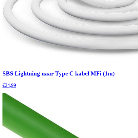
SBS Lightning naar Type C kabel MFi (1m)
€24,99