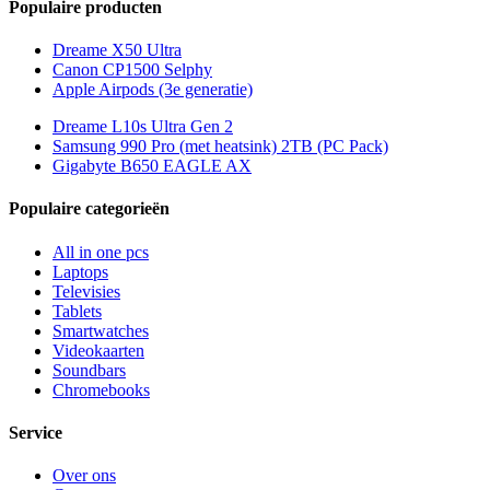
Populaire producten
Dreame X50 Ultra
Canon CP1500 Selphy
Apple Airpods (3e generatie)
Dreame L10s Ultra Gen 2
Samsung 990 Pro (met heatsink) 2TB (PC Pack)
Gigabyte B650 EAGLE AX
Populaire categorieën
All in one pcs
Laptops
Televisies
Tablets
Smartwatches
Videokaarten
Soundbars
Chromebooks
Service
Over ons