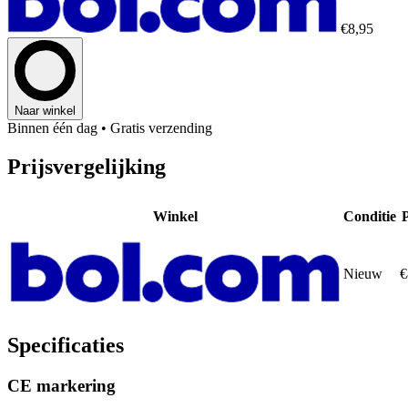
€8,95
Naar winkel
Binnen één dag
• Gratis verzending
Prijsvergelijking
Winkel
Conditie
P
Nieuw
€
Specificaties
CE markering