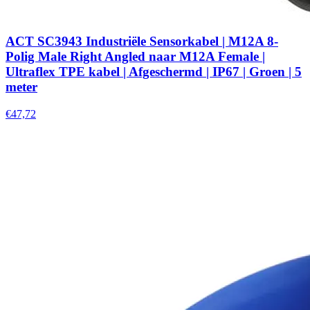
ACT SC3943 Industriële Sensorkabel | M12A 8-
Polig Male Right Angled naar M12A Female |
Ultraflex TPE kabel | Afgeschermd | IP67 | Groen | 5
meter
€47,72