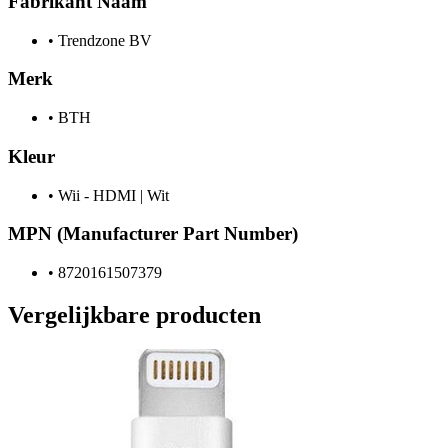
Fabrikant Naam
•
Trendzone BV
Merk
•
BTH
Kleur
•
Wii - HDMI | Wit
MPN (Manufacturer Part Number)
•
8720161507379
Vergelijkbare producten