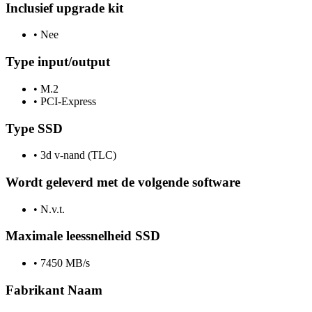
Inclusief upgrade kit
•
Nee
Type input/output
•
M.2
•
PCI-Express
Type SSD
•
3d v-nand (TLC)
Wordt geleverd met de volgende software
•
N.v.t.
Maximale leessnelheid SSD
•
7450 MB/s
Fabrikant Naam