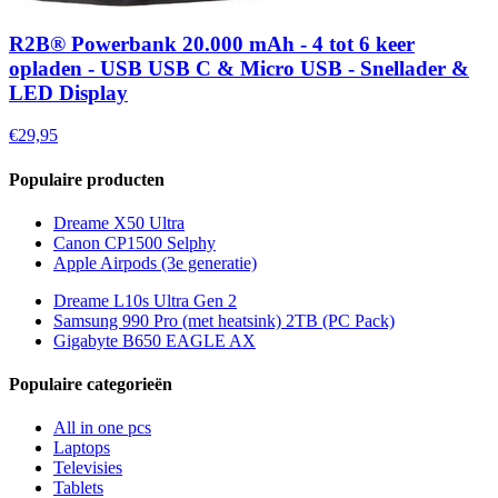
R2B® Powerbank 20.000 mAh - 4 tot 6 keer
opladen - USB USB C & Micro USB - Snellader &
LED Display
€29,95
Populaire producten
Dreame X50 Ultra
Canon CP1500 Selphy
Apple Airpods (3e generatie)
Dreame L10s Ultra Gen 2
Samsung 990 Pro (met heatsink) 2TB (PC Pack)
Gigabyte B650 EAGLE AX
Populaire categorieën
All in one pcs
Laptops
Televisies
Tablets