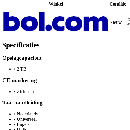
Winkel
Conditie
€
Nieuw
€
Specificaties
Opslagcapaciteit
•
2 TB
CE markering
•
Zichtbaar
Taal handleiding
•
Nederlands
•
Universeel
•
Engels
•
Duits