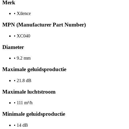
Merk
•
Xilence
MPN (Manufacturer Part Number)
•
XC040
Diameter
•
9.2 mm
Maximale geluidsproductie
•
21.8 dB
Maximale luchtstroom
•
111 m³/h
Minimale geluidsproductie
•
14 dB