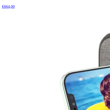
€664,00