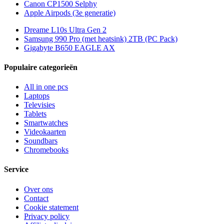
Canon CP1500 Selphy
Apple Airpods (3e generatie)
Dreame L10s Ultra Gen 2
Samsung 990 Pro (met heatsink) 2TB (PC Pack)
Gigabyte B650 EAGLE AX
Populaire categorieën
All in one pcs
Laptops
Televisies
Tablets
Smartwatches
Videokaarten
Soundbars
Chromebooks
Service
Over ons
Contact
Cookie statement
Privacy policy