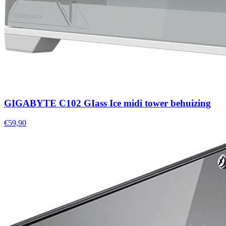
GIGABYTE C102 GIass Ice midi tower behuizing
€59,90