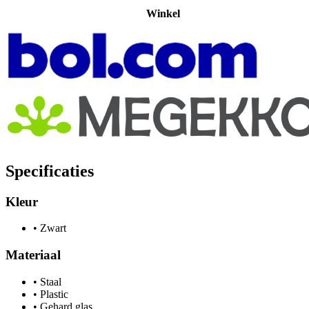
Winkel
Specificaties
Kleur
•
Zwart
Materiaal
•
Staal
•
Plastic
•
Gehard glas