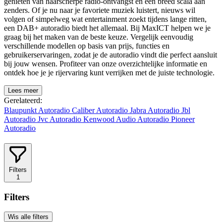
genieten van haarscherpe radio-ontvangst en een breed scala aan
zenders. Of je nu naar je favoriete muziek luistert, nieuws wil
volgen of simpelweg wat entertainment zoekt tijdens lange ritten,
een DAB+ autoradio biedt het allemaal. Bij MaxICT helpen we je
graag bij het maken van de beste keuze. Vergelijk eenvoudig
verschillende modellen op basis van prijs, functies en
gebruikerservaringen, zodat je de autoradio vindt die perfect aansluit
bij jouw wensen. Profiteer van onze overzichtelijke informatie en
ontdek hoe je je rijervaring kunt verrijken met de juiste technologie.
Lees meer
Gerelateerd:
Blaupunkt Autoradio
Caliber Autoradio
Jabra Autoradio
Jbl
Autoradio
Jvc Autoradio
Kenwood Audio Autoradio
Pioneer
Autoradio
Filters
1
Filters
Wis alle filters