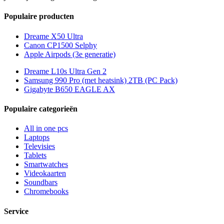
Populaire producten
Dreame X50 Ultra
Canon CP1500 Selphy
Apple Airpods (3e generatie)
Dreame L10s Ultra Gen 2
Samsung 990 Pro (met heatsink) 2TB (PC Pack)
Gigabyte B650 EAGLE AX
Populaire categorieën
All in one pcs
Laptops
Televisies
Tablets
Smartwatches
Videokaarten
Soundbars
Chromebooks
Service