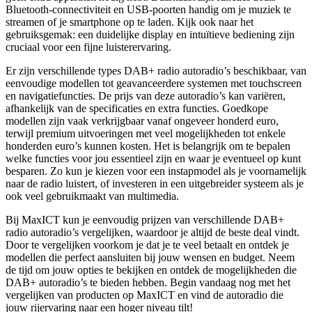
Bluetooth-connectiviteit en USB-poorten handig om je muziek te
streamen of je smartphone op te laden. Kijk ook naar het
gebruiksgemak: een duidelijke display en intuïtieve bediening zijn
cruciaal voor een fijne luisterervaring.
Er zijn verschillende types DAB+ radio autoradio’s beschikbaar, van
eenvoudige modellen tot geavanceerdere systemen met touchscreen
en navigatiefuncties. De prijs van deze autoradio’s kan variëren,
afhankelijk van de specificaties en extra functies. Goedkope
modellen zijn vaak verkrijgbaar vanaf ongeveer honderd euro,
terwijl premium uitvoeringen met veel mogelijkheden tot enkele
honderden euro’s kunnen kosten. Het is belangrijk om te bepalen
welke functies voor jou essentieel zijn en waar je eventueel op kunt
besparen. Zo kun je kiezen voor een instapmodel als je voornamelijk
naar de radio luistert, of investeren in een uitgebreider systeem als je
ook veel gebruikmaakt van multimedia.
Bij MaxICT kun je eenvoudig prijzen van verschillende DAB+
radio autoradio’s vergelijken, waardoor je altijd de beste deal vindt.
Door te vergelijken voorkom je dat je te veel betaalt en ontdek je
modellen die perfect aansluiten bij jouw wensen en budget. Neem
de tijd om jouw opties te bekijken en ontdek de mogelijkheden die
DAB+ autoradio’s te bieden hebben. Begin vandaag nog met het
vergelijken van producten op MaxICT en vind de autoradio die
jouw rijervaring naar een hoger niveau tilt!