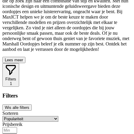
die op zoek zijn naar een combinatie van stijl en kwaliteit. Met hun
iconische design en uitmuntende geluidsweergave bieden deze
oordopjes een unieke luisterervaring, ongeacht waar je bent. Bij
MaxICT helpen we je om de beste keuze te maken door
verschillende modellen en prijzen overzichtelijk met elkaar te
vergelijken. Zo vind je niet alleen de oordopjes die bij jouw
persoonlijke smaak passen, maar ook de beste deals. Of je nu
onderweg bent of gewoon thuis geniet van je favoriete muziek, met
Marshall Oordopjes beleef je elk nummer op zijn best. Ontdek het
aanbod en laat je verrassen door de mogelijkheden!
Lees meer
Filters
1
Filters
Wis alle filters
Sorteren
Prijsbereik