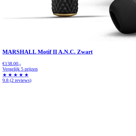
MARSHALL Motif II A.N.C. Zwart
€138.00
,-
Vergelijk 5 prijzen
★
★
★
★
★
9.8
(2 reviews)