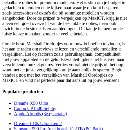
betaalbare opties tot premium modellen. Het is slim om je budget in
gedachten te houden en te kijken naar waar je op kunt besparen,
zoals accessoires of extra's die bij sommige modellen worden
aangeboden. Door de prijzen te vergelijken op MaxICT, krijg je niet
alleen een goed overzicht van de beschikbare opties, maar ook
inzicht in de beste deals en aanbiedingen. Dit kan je helpen om de
juiste keuze te maken zonder te veel te betalen.
Om de beste Marshall Oordopjes voor jouw behoeften te vinden, is
het aan te raden om reviews te lezen en verschillende modellen te
vergelijken. Let op factoren zoals gebruiksgemak, compatibiliteit
met jouw apparaten en de geluidskwaliteit tijdens het luisteren naar
verschillende muziekgenres. Verlies vooral niet de prijs uit het oog,
want met de juiste vergelijking kun je aanzienlijk besparen. Begin
vandaag nog met het vergelijken van Marshall Oordopjes op
MaxICT en vind het perfecte paar dat aansluit bij jouw wensen!
Populaire producten
Dreame X50 Ultra
Canon CP1500 Selphy
Apple Airpods (3e generatie)
Dreame L10s Ultra Gen 2
Samsung 990 Pro (met heatsink) 2TB (PC Pack)