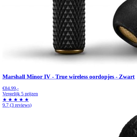
Marshall Minor IV - True wireless oordopjes - Zwart
€84.99
,-
Vergelijk 5 prijzen
★
★
★
★
★
9.7
(3 reviews)