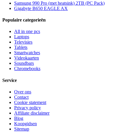
Samsung 990 Pro (met heatsink) 2TB (PC Pack)
Gigabyte B650 EAGLE AX
Populaire categorieën
All in one pcs
Laptops
Televisies
Tablets
Smartwatches
Videokaarten
Soundbars
Chromebooks
Service
Over ons
Contact
Cookie statement
Privacy policy
Affiliate disclaimer
Blog
Koopgidsen
Sitemap