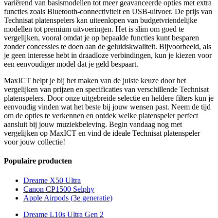
variërend van basismodellen tot meer geavanceerde opties met extra
functies zoals Bluetooth-connectiviteit en USB-uitvoer. De prijs van
Technisat platenspelers kan uiteenlopen van budgetvriendelijke
modellen tot premium uitvoeringen. Het is slim om goed te
vergelijken, vooral omdat je op bepaalde functies kunt besparen
zonder concessies te doen aan de geluidskwaliteit. Bijvoorbeeld, als
je geen interesse hebt in draadloze verbindingen, kun je kiezen voor
een eenvoudiger model dat je geld bespaart.
MaxICT helpt je bij het maken van de juiste keuze door het
vergelijken van prijzen en specificaties van verschillende Technisat
platenspelers. Door onze uitgebreide selectie en heldere filters kun je
eenvoudig vinden wat het beste bij jouw wensen past. Neem de tijd
om de opties te verkennen en ontdek welke platenspeler perfect
aansluit bij jouw muziekbeleving. Begin vandaag nog met
vergelijken op MaxICT en vind de ideale Technisat platenspeler
voor jouw collectie!
Populaire producten
Dreame X50 Ultra
Canon CP1500 Selphy
Apple Airpods (3e generatie)
Dreame L10s Ultra Gen 2