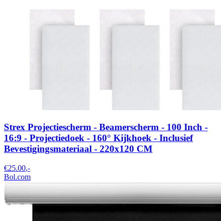
Strex Projectiescherm - Beamerscherm - 100 Inch -
16:9 - Projectiedoek - 160° Kijkhoek - Inclusief
Bevestigingsmateriaal - 220x120 CM
€25.00
,-
Bol.com