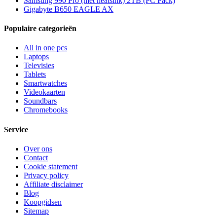
Samsung 990 Pro (met heatsink) 2TB (PC Pack)
Gigabyte B650 EAGLE AX
Populaire categorieën
All in one pcs
Laptops
Televisies
Tablets
Smartwatches
Videokaarten
Soundbars
Chromebooks
Service
Over ons
Contact
Cookie statement
Privacy policy
Affiliate disclaimer
Blog
Koopgidsen
Sitemap