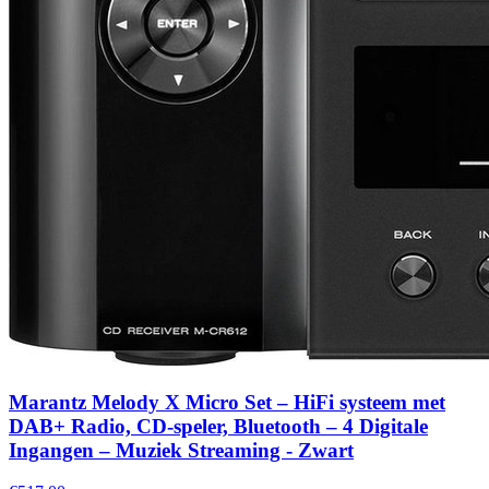
Marantz Melody X Micro Set – HiFi systeem met
DAB+ Radio, CD-speler, Bluetooth – 4 Digitale
Ingangen – Muziek Streaming - Zwart