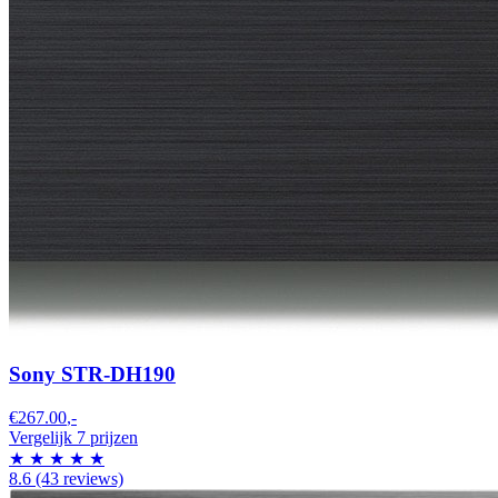
Sony STR-DH190
€267.00
,-
Vergelijk 7 prijzen
★
★
★
★
★
8.6
(43 reviews)