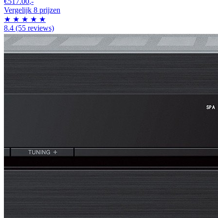
€517.00
,-
Vergelijk 8 prijzen
★
★
★
★
★
8.4
(55 reviews)