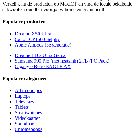
Vergelijk nu de producten op MaxICT en vind de ideale bekabelde
subwoofer soundbar voor jouw home entertainment!
Populaire producten
Dreame X50 Ultra
Canon CP1500 Selphy
Apple Airpods (3e generatie)
Dreame L10s Ultra Gen 2
Samsung 990 Pro (met heatsink) 2TB (PC Pack)
Gigabyte B650 EAGLE AX
Populaire categorieën
All in one pcs
Laptops
Televisies
Tablets
Smartwatches
Videokaarten
Soundbars
Chromebooks