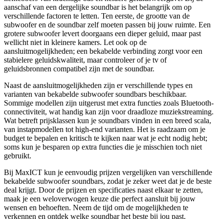
aanschaf van een dergelijke soundbar is het belangrijk om op
verschillende factoren te letten. Ten eerste, de grootte van de
subwoofer en de soundbar zelf moeten passen bij jouw ruimte. Een
grotere subwoofer levert doorgaans een dieper geluid, maar past
wellicht niet in kleinere kamers. Let ook op de
aansluitmogelijkheden; een bekabelde verbinding zorgt voor een
stabielere geluidskwaliteit, maar controleer of je tv of
geluidsbronnen compatibel zijn met de soundbar.
Naast de aansluitmogelijkheden zijn er verschillende types en
varianten van bekabelde subwoofer soundbars beschikbaar.
Sommige modellen zijn uitgerust met extra functies zoals Bluetooth-
connectiviteit, wat handig kan zijn voor draadloze muziekstreaming.
Wat betreft prijsklassen kun je soundbars vinden in een breed scala,
van instapmodellen tot high-end varianten. Het is raadzaam om je
budget te bepalen en kritisch te kijken naar wat je echt nodig hebt;
soms kun je besparen op extra functies die je misschien toch niet
gebruikt.
Bij MaxICT kun je eenvoudig prijzen vergelijken van verschillende
bekabelde subwoofer soundbars, zodat je zeker weet dat je de beste
deal krijgt. Door de prijzen en specificaties naast elkaar te zetten,
maak je een weloverwogen keuze die perfect aansluit bij jouw
wensen en behoeften. Neem de tijd om de mogelijkheden te
verkennen en ontdek welke soundbar het beste bij jou past.