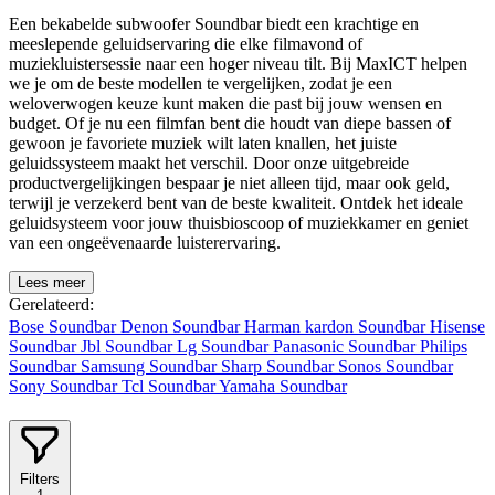
Een bekabelde subwoofer Soundbar biedt een krachtige en
meeslepende geluidservaring die elke filmavond of
muziekluistersessie naar een hoger niveau tilt. Bij MaxICT helpen
we je om de beste modellen te vergelijken, zodat je een
weloverwogen keuze kunt maken die past bij jouw wensen en
budget. Of je nu een filmfan bent die houdt van diepe bassen of
gewoon je favoriete muziek wilt laten knallen, het juiste
geluidssysteem maakt het verschil. Door onze uitgebreide
productvergelijkingen bespaar je niet alleen tijd, maar ook geld,
terwijl je verzekerd bent van de beste kwaliteit. Ontdek het ideale
geluidsysteem voor jouw thuisbioscoop of muziekkamer en geniet
van een ongeëvenaarde luisterervaring.
Lees meer
Gerelateerd:
Bose Soundbar
Denon Soundbar
Harman kardon Soundbar
Hisense
Soundbar
Jbl Soundbar
Lg Soundbar
Panasonic Soundbar
Philips
Soundbar
Samsung Soundbar
Sharp Soundbar
Sonos Soundbar
Sony Soundbar
Tcl Soundbar
Yamaha Soundbar
Filters