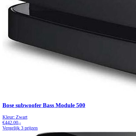
Bose subwoofer Bass Module 500
Kleur:
Zwart
€442.00
,-
Vergelijk 3 prijzen