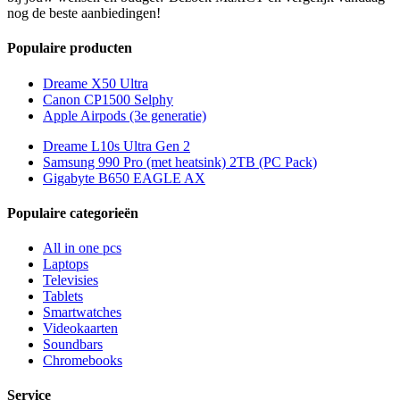
nog de beste aanbiedingen!
Populaire producten
Dreame X50 Ultra
Canon CP1500 Selphy
Apple Airpods (3e generatie)
Dreame L10s Ultra Gen 2
Samsung 990 Pro (met heatsink) 2TB (PC Pack)
Gigabyte B650 EAGLE AX
Populaire categorieën
All in one pcs
Laptops
Televisies
Tablets
Smartwatches
Videokaarten
Soundbars
Chromebooks
Service