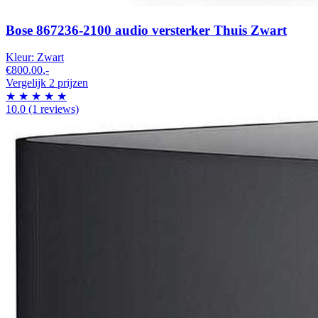
Bose 867236-2100 audio versterker Thuis Zwart
Kleur:
Zwart
€800.00
,-
Vergelijk 2 prijzen
★
★
★
★
★
10.0
(1 reviews)