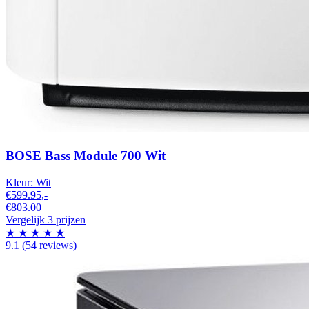
BOSE Bass Module 700 Wit
Kleur:
Wit
€599.95
,-
€803.00
Vergelijk 3 prijzen
★
★
★
★
★
9.1
(54 reviews)