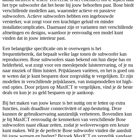
het type subwoofer dat het beste bij jouw behoeften past. Bose biedt
verschillende modellen aan, waaronder actieve en passieve
subwoofers. Actieve subwoofers hebben een ingebouwde
versterker, wat zorgt voor een krachtiger geluid en minder
installatiecomplicaties. Daarnaast zijn er varianten met verschillende
afmetingen en designs, waardoor je eenvoudig een model kunt
vinden dat in jouw interieur past.
Een belangrijke specificatie om te overwegen is het
frequentiebereik, dat bepaalt welke lage tonen de subwoofer kan
reproduceren. Bose subwoofers staan bekend om hun diepe bas en
helderheid, wat zorgt voor een meeslepende luisterervaring, of je nu
naar muziek of films luistert. Prijsklassen variëren, en het is goed om
te weten dat je kunt besparen door zorgvuldig te vergelijken. Er zijn
modellen in verschillende prijsklassen, van instapmodellen tot high-
end opties. Door prijzen op MaxICT te vergelijken, vind je de beste
deals en kun je zo geld besparen op je aankoop.
Bij het maken van jouw keuze is het nuttig om te letten op extra
functies, zoals draadloze connectiviteit of app-besturing. Deze
kunnen de gebruikservaring aanzienlijk verbeteren. Bovendien kun
je bij MaxICT eenvoudig de kenmerken van verschillende Bose
subwoofers naast elkaar zetten, zodat je weloverwogen een keuze
kunt maken. Wil je de perfecte Bose subwoofer vinden die aansluit
bij jouw wensen en budget? Bezoek MaxICT en vergelijk vandaag