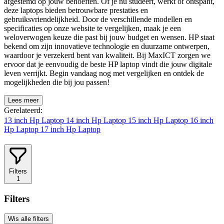
afgestemd op jouw behoeften. Of je nu studeert, werkt of ontspant,
deze laptops bieden betrouwbare prestaties en
gebruiksvriendelijkheid. Door de verschillende modellen en
specificaties op onze website te vergelijken, maak je een
weloverwogen keuze die past bij jouw budget en wensen. HP staat
bekend om zijn innovatieve technologie en duurzame ontwerpen,
waardoor je verzekerd bent van kwaliteit. Bij MaxICT zorgen we
ervoor dat je eenvoudig de beste HP laptop vindt die jouw digitale
leven verrijkt. Begin vandaag nog met vergelijken en ontdek de
mogelijkheden die bij jou passen!
Lees meer
Gerelateerd:
13 inch Hp Laptop
14 inch Hp Laptop
15 inch Hp Laptop
16 inch
Hp Laptop
17 inch Hp Laptop
Filters
1
Filters
Wis alle filters