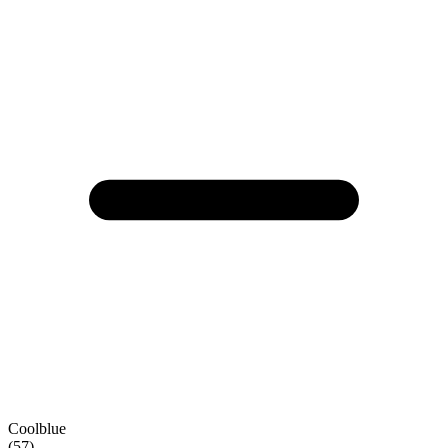
Coolblue
(57)