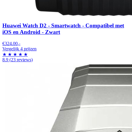
Huawei Watch D2 - Smartwatch - Compatibel met
iOS en Android - Zwart
€324.00
,-
Vergelijk 4 prijzen
★
★
★
★
★
8.9
(23 reviews)