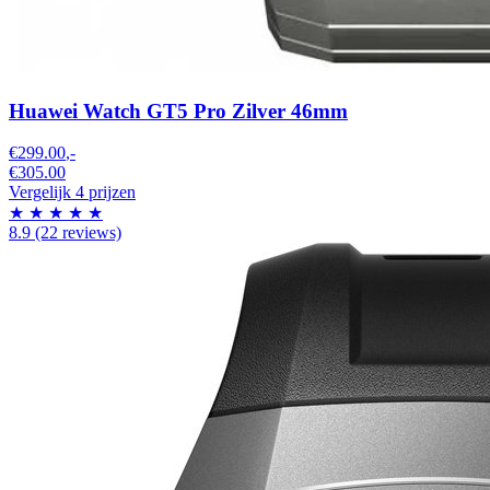
Huawei Watch GT5 Pro Zilver 46mm
€299.00
,-
€305.00
Vergelijk 4 prijzen
★
★
★
★
★
8.9
(22 reviews)